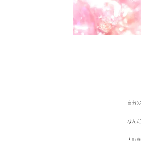
​自分
​なん
大好