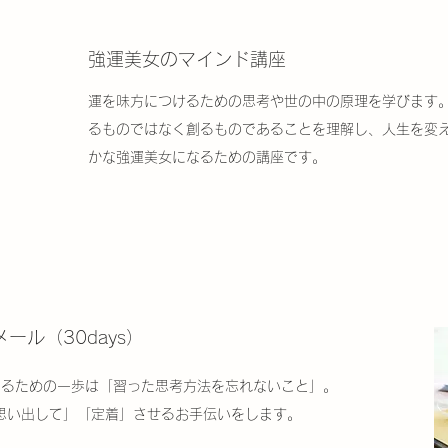
強運美女のマインド講座
運を味方につけるための思考や世の中の原理を学びます。
るものではなく創るものであることを理解し、人生を変え
かな強運美女になるための講座です。
ール（30days）
てるための一歩は「習った思考方法を忘れないこと」。
思い出して」「定着」させるお手伝いをします。