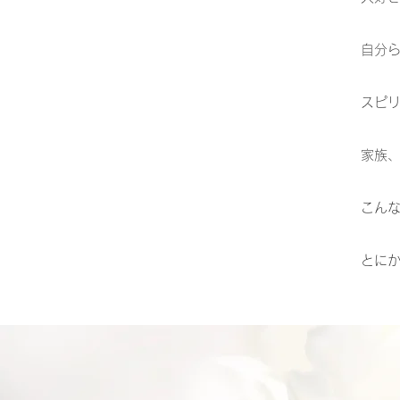
自分
スピ
家族
こんな
とに