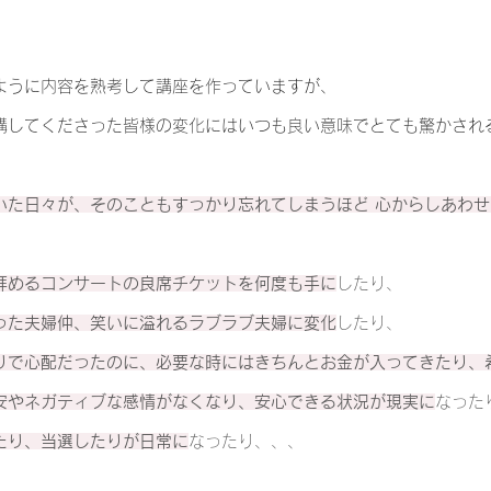
ように内容を熟考して講座を作っていますが、
講してくださった皆様の変化にはいつも良い意味でとても驚かされ
いた日々が、
そのこともすっかり忘れてしまうほど 心からしあわ
拝めるコンサートの良席チケットを何度も手に
したり、
った夫婦仲、笑いに溢れるラブラブ夫婦に変化
したり、
りで心配だったのに、必要な時にはきちんとお金が入ってきたり、
安やネガティブな感情がなくなり、安心できる状況が現実に
なった
たり、当選したりが日常に
なったり、、、