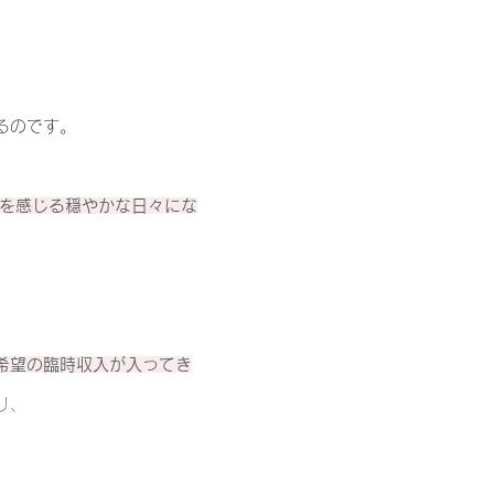
るのです。
せを感じる穏やかな日々にな
希望の臨時収入が入ってき
り
、