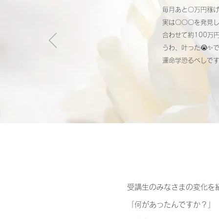
毎月あと〇万円稼
実は〇〇〇を発見し
合わせて約100万
うわ、叶った😭✨で
運命学恐るべしです
​受講生のみなさまの変化を
「何があったんですか？」